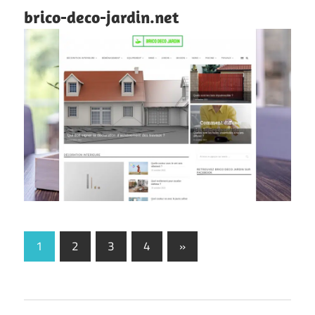
brico-deco-jardin.net
1
2
3
4
Next
»
Pagination
Posts
des
publications