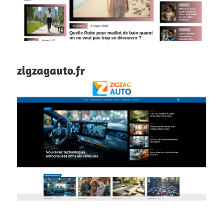
zigzagauto.fr