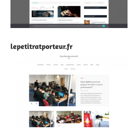
lepetitratporteur.fr